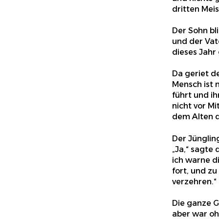
dritten Meis
Der Sohn bl
und der Vate
dieses Jahr
Da geriet de
Mensch ist 
führt und ih
nicht vor M
dem Alten d
Der Jünglin
„Ja,“ sagte
ich warne di
fort, und z
verzehren.“
Die ganze G
aber war oh