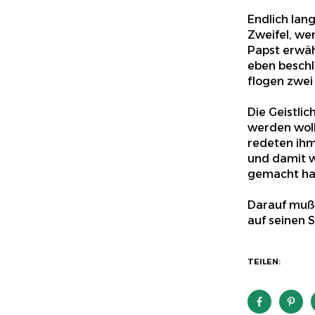
Endlich lan
Zweifel, we
Papst erwäh
eben beschlo
flogen zwei
Die Geistlic
werden woll
redeten ihm
und damit w
gemacht hat
Darauf mußt
auf seinen S
TEILEN: