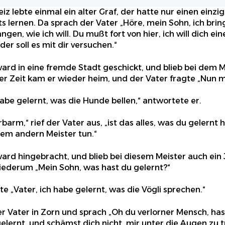
eiz lebte einmal ein alter Graf, der hatte nur einen ein
s lernen. Da sprach der Vater „Höre, mein Sohn, ich bring
gen, wie ich will. Du mußt fort von hier, ich will dich 
er soll es mit dir versuchen.“
ard in eine fremde Stadt geschickt, und blieb bei dem M
ser Zeit kam er wieder heim, und der Vater fragte „Nun 
habe gelernt, was die Hunde bellen,“ antwortete er.
barm,“ rief der Vater aus, „ist das alles, was du gelernt h
nem andern Meister tun.“
ard hingebracht, und blieb bei diesem Meister auch ein 
iederum „Mein Sohn, was hast du gelernt?“
e „Vater, ich habe gelernt, was die Vögli sprechen.“
er Vater in Zorn und sprach „Oh du verlorner Mensch, has
elernt, und schämst dich nicht, mir unter die Augen zu t