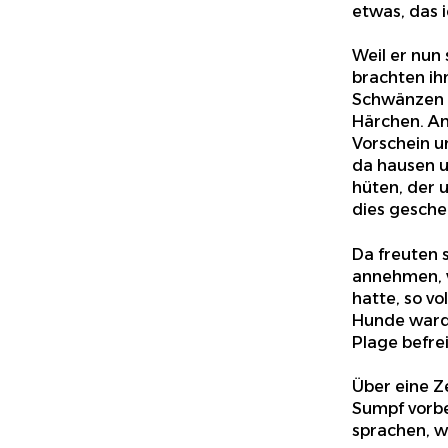
etwas, das i
Weil er nun 
brachten ihn
Schwänzen g
Härchen. A
Vorschein u
da hausen u
hüten, der 
dies gesche
Da freuten s
annehmen, we
hatte, so vo
Hunde ward 
Plage befrei
Über eine Z
Sumpf vorbe
sprachen, w