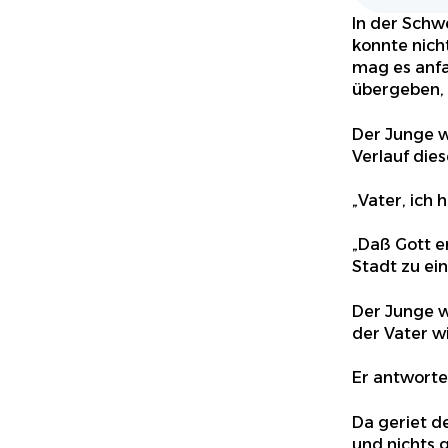
In der Schw
konnte nicht
mag es anfan
übergeben, d
Der Junge w
Verlauf die
„Vater, ich 
„Daß Gott er
Stadt zu ei
Der Junge w
der Vater w
Er antwortet
Da geriet d
und nichts g