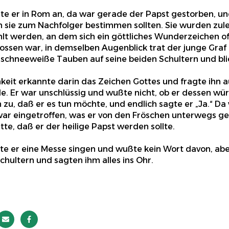
gte er in Rom an, da war gerade der Papst gestorben, u
n sie zum Nachfolger bestimmen sollten. Sie wurden zulet
lt werden, an dem sich ein göttliches Wunderzeichen o
ssen war, in demselben Augenblick trat der junge Graf in
 schneeweiße Tauben auf seine beiden Schultern und bli
hkeit erkannte darin das Zeichen Gottes und fragte ihn au
e. Er war unschlüssig und wußte nicht, ob er dessen wü
 zu, daß er es tun möchte, und endlich sagte er „Ja.“ D
ar eingetroffen, was er von den Fröschen unterwegs ge
te, daß er der heilige Papst werden sollte.
e er eine Messe singen und wußte kein Wort davon, abe
chultern und sagten ihm alles ins Ohr.