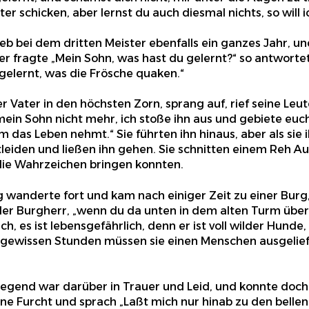
ter schicken, aber lernst du auch diesmal nichts, so will 
ieb bei dem dritten Meister ebenfalls ein ganzes Jahr, u
r fragte „Mein Sohn, was hast du gelernt?“ so antwortete
 gelernt, was die Frösche quaken.“
r Vater in den höchsten Zorn, sprang auf, rief seine Leu
mein Sohn nicht mehr, ich stoße ihn aus und gebiete euch
m das Leben nehmt.“ Sie führten ihn hinaus, aber als sie i
itleiden und ließen ihn gehen. Sie schnitten einem Reh 
ie Wahrzeichen bringen konnten.
g wanderte fort und kam nach einiger Zeit zu einer Bur
 der Burgherr, „wenn du da unten in dem alten Turm übern
ch, es ist lebensgefährlich, denn er ist voll wilder Hunde
u gewissen Stunden müssen sie einen Menschen ausgeliefe
egend war darüber in Trauer und Leid, und konnte doch
ne Furcht und sprach „Laßt mich nur hinab zu den belle