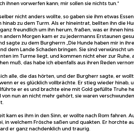
ch ihnen vorwerfen kann; mir sollen sie nichts tun.“
selber nicht anders wollte, so gaben sie ihm etwas Essen
 hinab zu dem Turm. Als er hineintrat, bellten ihn die H
anz freundlich um ihn herum, fraßen, was er ihnen hin
m andern Morgen kam er zu jedermanns Erstaunen gesu
nd sagte zu dem Burgherrn „Die Hunde haben mir in ihre
nd dem Lande Schaden bringen. Sie sind verwünscht u
unten im Turme liegt, und kommen nicht eher zur Ruhe, al
hen muß, das habe ich ebenfalls aus ihren Reden verno
ich alle, die das hörten, und der Burgherr sagte, er woll
nn er es glücklich vollbrächte. Er stieg wieder hinab, u
llführte er es und brachte eine mit Gold gefüllte Truhe 
von nun an nicht mehr gehört, sie waren verschwunden
t.
eit kam es ihm in den Sinn, er wollte nach Rom fahren.
i, in welchem Frösche saßen und quakten. Er horchte auf
ard er ganz nachdenklich und traurig.