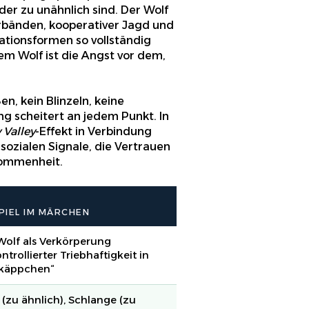
der zu unähnlich sind. Der Wolf
verbänden, kooperativer Jagd und
tionsformen so vollständig
em Wolf ist die Angst vor dem,
n, kein Blinzeln, keine
g scheitert an jedem Punkt. In
Valley
-Effekt in Verbindung
sozialen Signale, die Vertrauen
klommenheit.
PIEL IM MÄRCHEN
Wolf als Verkörperung
trollierter Triebhaftigkeit in
käppchen“
 (zu ähnlich), Schlange (zu