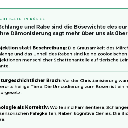
CHTIGSTE IN KÜRZE
 Schlange und Rabe sind die Bösewichte des eu
hre Dämonisierung sagt mehr über uns als über 
ojektion statt Beschreibung:
Die Grausamkeit des Märch
lange und das Unheil des Raben sind keine zoologischen
jektionen menschlicher Schattenanteile auf tierische Lei
nte.
lturgeschichtlicher Bruch:
Vor der Christianisierung wa
lerorts heilige Tiere. Die Umcodierung zum Bösen ist ein h
urgesetz.
ologie als Korrektiv:
Wölfe sind Familientiere, Schlange
sensorischen Fähigkeiten, Raben kognitive Genies. Die Bi
re.