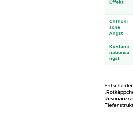
Effekt
Chthoni
sche
Angst
Kontami
nationsa
ngst
Entscheiden
„Rotkäppche
Resonanzrau
Tiefenstrukt