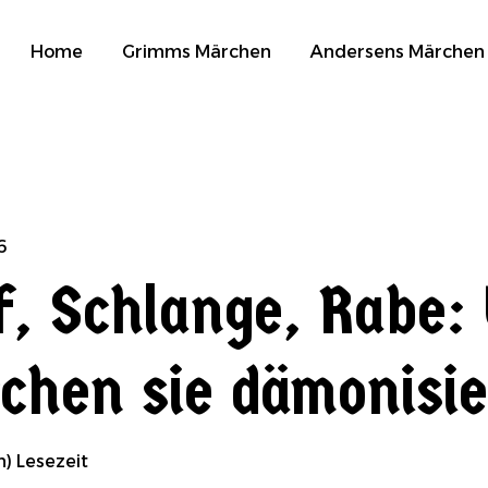
Home
Grimms Märchen
Andersens Märchen
6
f, Schlange, Rabe
chen sie dämonisi
n) Lesezeit