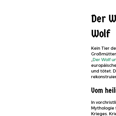
Der W
Wolf
Kein Tier de
Großmütter u
„
Der Wolf un
europäische
und tötet. D
rekonstruier
Vom heil
In vorchris
Mythologie 
Krieges. Kri