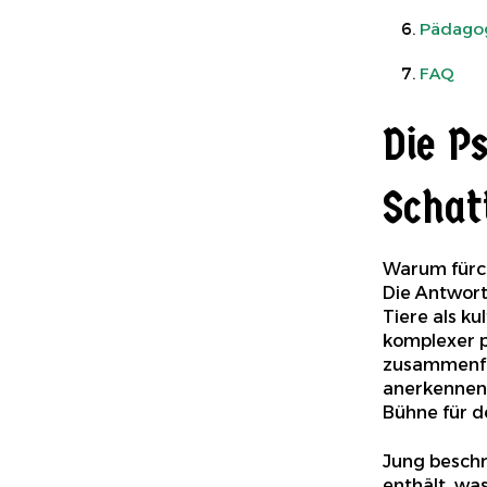
Pädagog
FAQ
Die P
Schat
Warum fürch
Die Antwort 
Tiere als ku
komplexer p
zusammenfas
anerkennen 
Bühne für de
Jung beschr
enthält, was