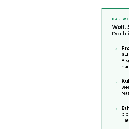
DAS WI
Wolf,
Doch i
Pr
→
Sch
Pro
nan
Ku
→
vie
Nat
Eth
→
bio
Tie