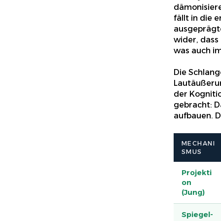
dämonisiere
fällt in die
ausgeprägte
wider, dass 
was auch im
Die Schlange
Lautäußerun
der Kognit
gebracht: D
aufbauen. D
MECHANI
SMUS
Projekti
on
(Jung)
Spiegel-