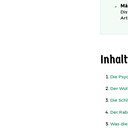
Mär
→
Dis
Ar
Inhalt
Die Psyc
Der Wol
Die Sch
Der Rab
Was die