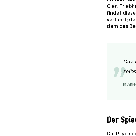
Gier, Trieb
findet diese
verführt; d
dem das Bed
„
Das T
selbs
In Anl
Der Spie
Die Psychol