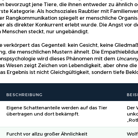
n bevorzugt jene Tiere, die ihnen entweder zu ähnlich o
 erste Kategorie: Als hochsoziales Raubtier mit Familien
r Rangkommunikation spiegelt er menschliche Organisa
er als direkter Konkurrent erlebt wurde. Die Angst vor d
 Menschen steckt, nur ungebändigt.
 verkörpert das Gegenteil: kein Gesicht, keine Gliedmaße
g, die menschlichen Mustern ähnelt. Die Empathiebildun
ionspsychologie wird dieses Phänomen mit dem
Uncanny 
as Wesen zeigt Zeichen von Lebendigkeit, aber ohne die 
as Ergebnis ist nicht Gleichgültigkeit, sondern tiefe Be
BESCHREIBUNG
BEIS
Eigene Schattenanteile werden auf das Tier
Der 
übertragen und dort bekämpft.
unkon
„Rot
Furcht vor allzu großer Ähnlichkeit
Wolf